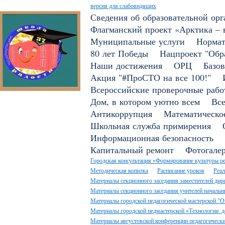
версия для слабовидящих
Сведения об образовательной ор
Флагманский проект «Арктика – 
Муниципальные услуги
Нормат
80 лет Победы
Нацпроект "Обр
Наши достижения
ОРЦ
Базо
Акция "#ПроСТО на все 100!"
Всероссийские проверочные раб
Дом, в котором уютно всем
Все
Антикоррупция
Математическо
Школьная служба примирения
Информационная безопасность
Капитальный ремонт
Фотогале
Городская консультация «Формирование культуры ре
Методическая копилка
Расписание уроков
Реал
Материалы секционного заседания заместителей дире
Материалы секционного заседания учителей начальны
Материалы городской педагогической мастерской "О
Материалы городской педмастерской «Технологии 
Материалы августовской конференции педагогически