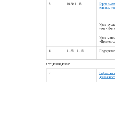
5.
10.30-11.15
lУрок мате
единицы тов
Урок русск
теме «Имя 
Урок матем
«Прямоуго
6.
11.35 – 11.45
Подведение
Стендовый доклад
7.
Рефлексия к
деятельнос