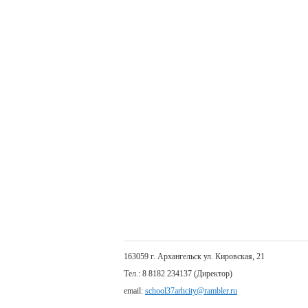
163059 г. Архангельск ул. Кировская, 21
Тел.: 8 8182 234137 (Директор)
email:
school37arhcity@rambler.ru