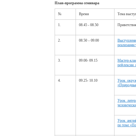
План-программа семинара
№
Время
Тема высту
1.
08.45 - 08.50
Приветстви
2.
08.50 – 09.00
Выступлени
реализаци
3.
09.00- 09.15
Мастер-кла
рефлексии 
4.
09.25- 10.10
Урок окруж
«Природные
Урок литер
человечески
Урок англи
по теме «По