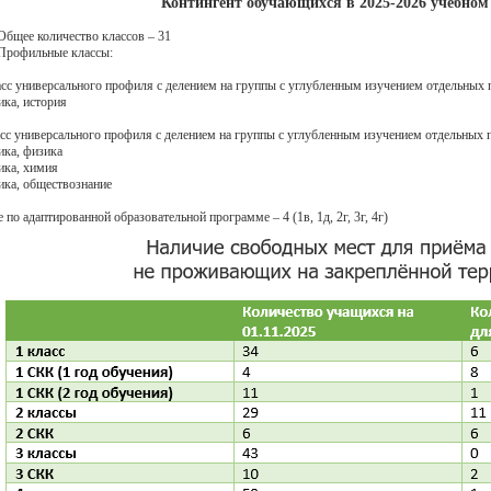
Контингент обучающихся в 2025-2026 учебном 
Общее количество классов – 31
Профильные классы:
сс универсального профиля с делением на группы с углубленным изучением отдельных 
ка, история
сс универсального профиля с делением на группы с углубленным изучением отдельных 
ка, физика
ика, химия
ка, обществознание
 по адаптированной образовательной программе – 4 (1в, 1д, 2г, 3г, 4г)