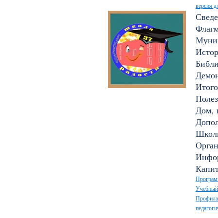
версия д
Сведе
Флагм
Муни
Исто
Библи
Демон
Итого
Полез
Дом, 
Допол
Школ
Орган
Инфор
Капи
Програм
Учебный
Профилак
педагоги