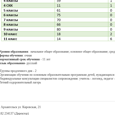
Уровни образования
: начальное общее образование; основное общее образование; сред
формы обучения
: очная
нормативный срок обучения
- 11 лет
язык образования
- русский
Группы продленного дня - 2
Организация обучения по основным образовательным программам детей, нуждающихся в
Индивидуальные консультации специалистов сопровождения: учитель - логопед, педагог -
Летний оздоровительный лагерь
. Архангельск ул. Кировская, 21
8182 234137 (Директор)