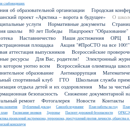
ля слабовидящих
ния об образовательной организации
Городская конфе
анский проект «Арктика – ворота в будущее»
О школ
ципальные услуги
Нормативные документы
Страни
рия школы
80 лет Победы
Нацпроект "Образование"
отека
Наставничество
Наши достижения
ОРЦ
страционная площадка
Акция "#ПроСТО на все 100!"
вая аттестация выпускников
Всероссийские провероч
ные ресурсы
Для Вас, родители!
Электронный журн
в котором уютно всем
Всероссийская олимпиада школ
нительное образование
Антикоррупция
Математиче
ьный спортивный клуб
ГТО
Школьная служба прим
изация отдыха детей и их оздоровления
Мы за чистый
мационная безопасность
Снижение документарной на
тальный ремонт
Фотогалерея
Новости
Контакты
ма развития
Публичный доклад
Самообследование
План работы на год
План
 план
Расписание звонков
Здоровье
Паспорт дорожной безопасности
ОРКСЭ
тика проявлений экстремизма, терроризма, преступлений против личности, общества и 
ческий консилиум