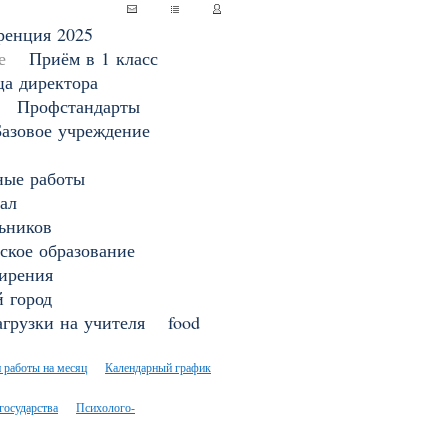
ренция 2025
е
Приём в 1 класс
ца директора
Профстандарты
Базовое учреждение
ные работы
ал
ьников
ское образование
ирения
 город
грузки на учителя
food
 работы на месяц
Календарный график
государства
Психолого-