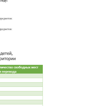
году:
предметов:
предметов: