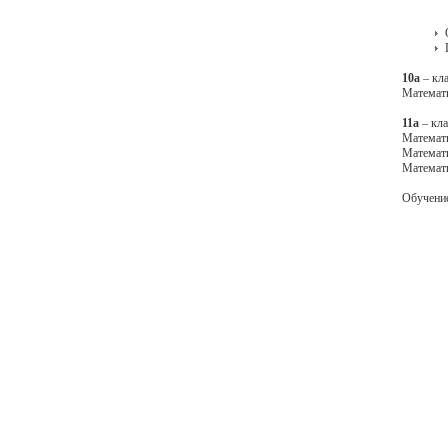
10а
– кла
Математи
11а
– кла
Математи
Математ
Математи
Обучение