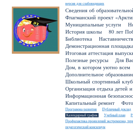
версия для слабовидящих
Сведения об образовательно
Флагманский проект «Арктик
Муниципальные услуги
Н
История школы
80 лет По
Библиотека
Наставничест
Демонстрационная площадк
Итоговая аттестация выпуск
Полезные ресурсы
Для Вас
Дом, в котором уютно всем
Дополнительное образовани
Школьный спортивный клуб
Организация отдыха детей и
Информационная безопаснос
Капитальный ремонт
Фото
Программа развития
Публичный доклад
Календарный график
Учебный план
Р
Профилактика проявлений экстремизма, терр
педагогический консилиум