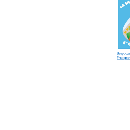
Всеросси
Учащиеся