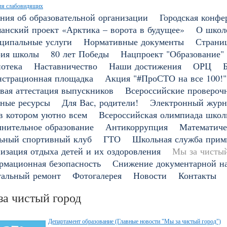
ля слабовидящих
ния об образовательной организации
Городская конфе
анский проект «Арктика – ворота в будущее»
О школ
ципальные услуги
Нормативные документы
Страни
рия школы
80 лет Победы
Нацпроект "Образование"
отека
Наставничество
Наши достижения
ОРЦ
страционная площадка
Акция "#ПроСТО на все 100!"
вая аттестация выпускников
Всероссийские провероч
ные ресурсы
Для Вас, родители!
Электронный журн
в котором уютно всем
Всероссийская олимпиада школ
нительное образование
Антикоррупция
Математиче
ьный спортивный клуб
ГТО
Школьная служба прим
изация отдыха детей и их оздоровления
Мы за чистый
мационная безопасность
Снижение документарной на
тальный ремонт
Фотогалерея
Новости
Контакты
а чистый город
Департамент образование (Главные новости "Мы за чистый город")