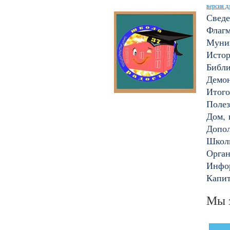
версия д
Сведе
Флагм
Муни
Исто
Библи
Демон
Итого
Полез
Дом, 
Допол
Школ
Орган
Инфор
Капи
Мы з