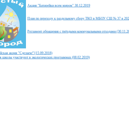
Акция "Батарейки всем миром" 30.12.2019
План по переходу к раздельному сбору ТКО в МБОУ СШ № 37 в 2020
Регламент обращения с твёрдыми коммунальными отходами (30.11.2
йская акция "Сделаем!"(15.09.2018)
 школы участвуют в экологических программах (08.02.2019)