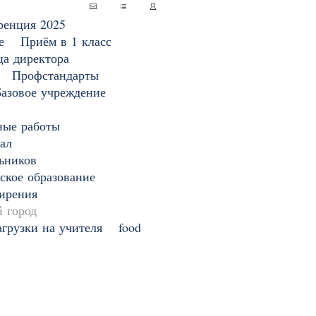
ренция 2025
е
Приём в 1 класс
ца директора
Профстандарты
Базовое учреждение
ные работы
ал
ьников
ское образование
ирения
 город
грузки на учителя
food