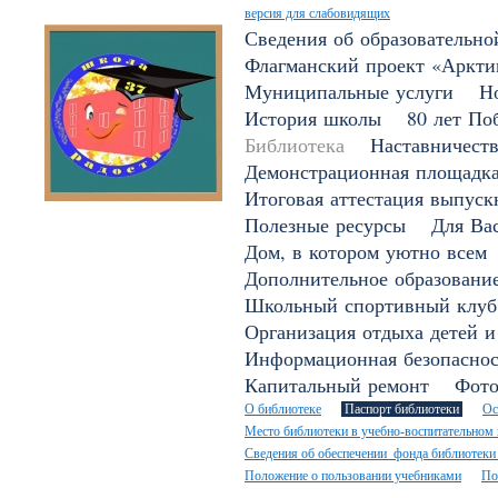
версия для слабовидящих
Сведения об образовательно
Флагманский проект «Арктик
Муниципальные услуги
Н
История школы
80 лет По
Библиотека
Наставничест
Демонстрационная площадк
Итоговая аттестация выпуск
Полезные ресурсы
Для Вас
Дом, в котором уютно всем
Дополнительное образовани
Школьный спортивный клуб
Организация отдыха детей и
Информационная безопаснос
Капитальный ремонт
Фото
О библиотеке
Паспорт библиотеки
Ос
Место библиотеки в учебно-воспитательном
Сведения об обеспечении фонда библиотеки 
Положение о пользовании учебниками
По