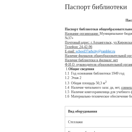
Паспорт библиотеки
Пас
Паспорт библиотеки общеобразовательно
Название организации:
Муниципальное бюдже
№37»
Почтовый адрес: г.Архангельск, ул.Кировска
Телефон: 24-42-96
E-mail:
school37arhcity@rambler.ru
Наличие филиалов общеобразовательной орг
Наличие библиотеки в филиале: нет
Ф.И.О. руководителя образовательной орган
1.
Общие сведения
1.1 Год основания библиотеки 1949 год
1.2 Этаж 2
2
1.3 Общая площадь 50,3 м
1.4 Наличие читального зала: да, нет,
совмещ
1.5 Наличие книгохранилища для учебного ф
1.6 Материально-техническое обеспечение б
Вид оборудования
Стеллажи