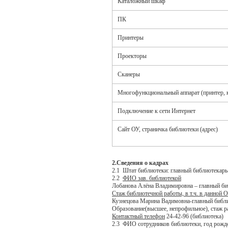
Каталожный шкаф
ПК
Принтеры
Проекторы
Сканеры
Многофункциональный аппарат (принтер, к
Подключение к сети Интернет
Сайт ОУ, страничка библиотеки (адрес)
2.Сведения о кадрах
2.1 Штат библиотеки: главный библиотекарь
2.2
ФИО зав. библиотекой
Лобанова Алёна Владимировна – главный библ
Стаж библиотечной работы, в т.ч. в данной 
Кузнецова Марина Вадимовна-главный библи
Образование(высшее, непрофильное), стаж р
Контактный телефон
24-42-96 (библиотека)
2.3 ФИО сотрудников библиотеки, год рожден