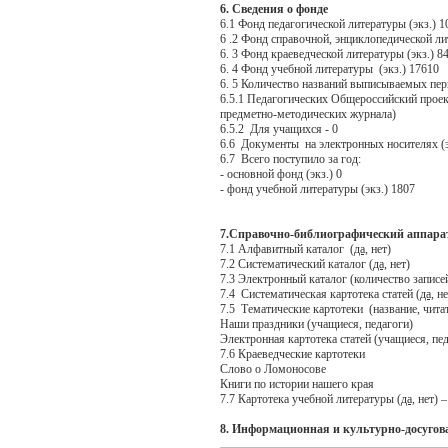
6. Сведения о фонде
6.1 Фонд педагогической литературы (экз.) 1
6 .2 Фонд справочной, энциклопедической ли
6. 3 Фонд краеведческой литературы (экз.) 8
6. 4 Фонд учебной литературы (экз.) 17610
6. 5 Количество названий выписываемых пер
6.5.1 Педагогических Общероссийский прое
предметно-методических журнала)
6.5.2 Для учащихся - 0
6.6 Документы на электронных носителях (э
6.7 Всего поступило за год:
- основной фонд (экз.) 0
- фонд учебной литературы (экз.) 1807
7.Справочно-библиографический аппара
7.1 Алфавитный каталог (
да,
нет)
7.2 Систематический каталог (
да,
нет)
7.3 Электронный каталог (количество записе
7.4 Систематическая картотека статей (
да,
не
7.5 Тематические картотеки (название, чита
Наши праздники (учащиеся, педагоги)
Электронная картотека статей (учащиеся, пе
7.6 Краеведческие картотеки
Слово о Ломоносове
Книги по истории нашего края
7.7 Картотека учебной литературы (
да,
нет) –
8. Информационная и культурно-досугов