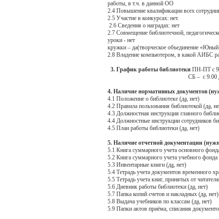
работы, в т.ч. в данной ОО
2.4 Повышение квалификации всех сотрудник
2.5 Участие в конкурсах: нет.
2.6 Сведения о наградах: нет
2.7 Совмещение библиотечной, педагогическо
уроки - нет
кружки – да(творческое объединение «Юный
2.8 Владение компьютером, в какой АИБС р
3. График работы библиотеки
ПН-ПТ с 9.0
СБ – с 9.00 до 12.30, 
4. Наличие нормативных документов (ну
4.1 Положение о библиотеке (
да,
нет)
4.2 Правила пользования библиотекой (
да,
не
4.3 Должностная инструкция главного библи
4.4 Должностные инструкции сотрудников би
4.5 План работы библиотеки (
да,
нет)
5. Наличие отчетной документации (нужн
5.1 Книга суммарного учета основного фонда
5.2 Книга суммарного учета учебного фонда
5.3 Инвентарные книги (
да
, нет)
5.4 Тетрадь учета документов временного хр
5.5 Тетрадь учета книг, принятых от читател
5.6 Дневник работы библиотеки
(да,
нет)
5.7 Папка копий счетов и накладных (
да,
нет)
5.8 Выдача учебников по классам
(да,
нет)
5.9 Папки актов приёма, списания документо