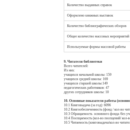
Количество выданных справок
Оформлено книжных выставок
Количество библиографических обзоров
Общее количество массовых мероприятий
Используемые формы массовой работы
9. Читатели библиотеки
Всего читателей:
Из них:
учащихся начальной школы: 159
учащихся средней школы: 169
учащихся старшей школы:149
педагогических работников: 47
других сотрудников школы: 10
10. Основные показатели работы (основн
10.1 Книговыдача (за год): 6096
10.2 Книгообеспеченность (фонд / кол-во чит
10.3 Обращаемость основного фонда /без уч
10.4 Посещаемость (кол-во посещений/ кол-в
10.5 Читаемость (книговыдача/кол-во читате