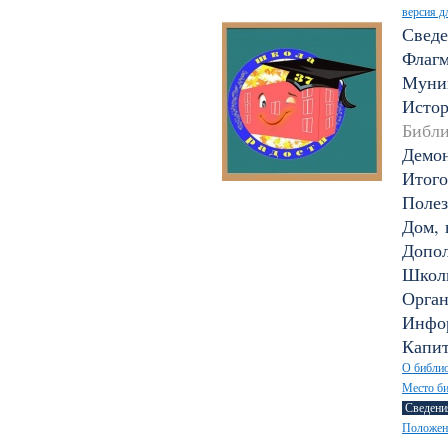
версия д
Сведе
Флагм
Муни
Исто
Библи
Демон
Итого
Полез
Дом, 
Допол
Школ
Орган
Инфор
Капи
О библио
Место би
Сведени
Положени