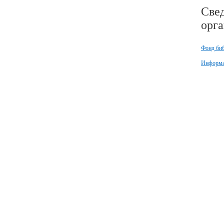
Свед
орг
Фонд би
Информа