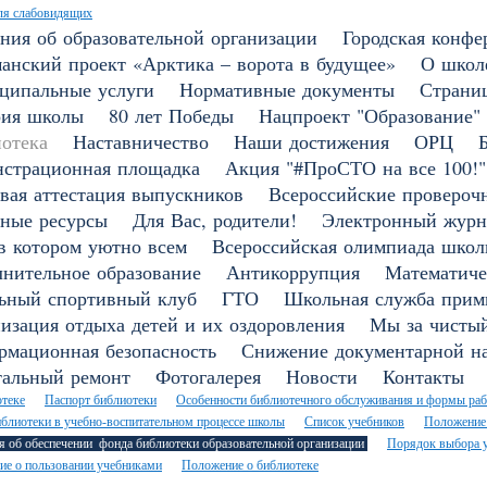
ля слабовидящих
ния об образовательной организации
Городская конфе
анский проект «Арктика – ворота в будущее»
О школ
ципальные услуги
Нормативные документы
Страни
рия школы
80 лет Победы
Нацпроект "Образование"
отека
Наставничество
Наши достижения
ОРЦ
страционная площадка
Акция "#ПроСТО на все 100!"
вая аттестация выпускников
Всероссийские провероч
ные ресурсы
Для Вас, родители!
Электронный журн
в котором уютно всем
Всероссийская олимпиада школ
нительное образование
Антикоррупция
Математиче
ьный спортивный клуб
ГТО
Школьная служба прим
изация отдыха детей и их оздоровления
Мы за чистый
мационная безопасность
Снижение документарной на
тальный ремонт
Фотогалерея
Новости
Контакты
теке
Паспорт библиотеки
Особенности библиотечного обслуживания и формы раб
блиотеки в учебно-воспитательном процессе школы
Список учебников
Положение
я об обеспечении фонда библиотеки образовательной организации
Порядок выбора у
е о пользовании учебниками
Положение о библиотеке