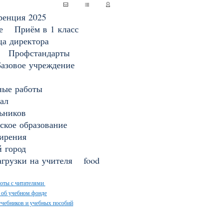
ренция 2025
е
Приём в 1 класс
ца директора
Профстандарты
Базовое учреждение
ные работы
ал
ьников
ское образование
ирения
 город
грузки на учителя
food
оты с читателями
 об учебном фонде
чебников и учебных пособий