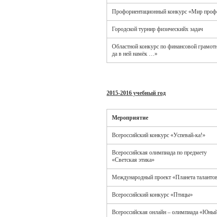
Профориентационный конкурс «Мир проф
Городской турнир физическийх задач
Областной конкурс по финансовой грамотн
да в ней намёк …»
2015-2016 учебный год
Мероприятие
Всероссийский конкурс «Успевай-ка!»
Всероссийская олимпиада по предмету
«Светская этика»
Международный проект «Планета таланто
Всероссийский конкурс «Птицы»
Всероссийская онлайн – олимпиада «Юны