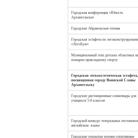
Городская конференция «Юность
Архангельска»
Городские Абрамовские чтения
Городская эстафета по легоконструирован
«ЛегоБум»
Муниципальный этап детских областных и
пожарно-прикладному спорту
Городская легкоатлетическая эстафета,
посвященная городу Воинской Славы
Архангельску
Городские дистанционные олимпиады для
учащихся 5-6 классов
Городской конкурс театральных постаново
английском языке
Городские открытые военно-спортивные