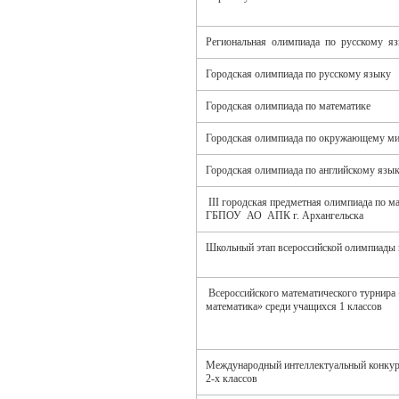
Региональная олимпиада по русскому я
Городская олимпиада по русскому языку
Городская олимпиада по математике
Городская олимпиада по окружающему м
Городская олимпиада по английскому язы
III городская предметная олимпиада по м
ГБПОУ АО АПК г. Архангельска
Школьный этап всероссийской олимпиады
Всероссийского математического турнира 
математика» среди учащихся 1 классов
Международный интеллектуальный конкур
2-х классов