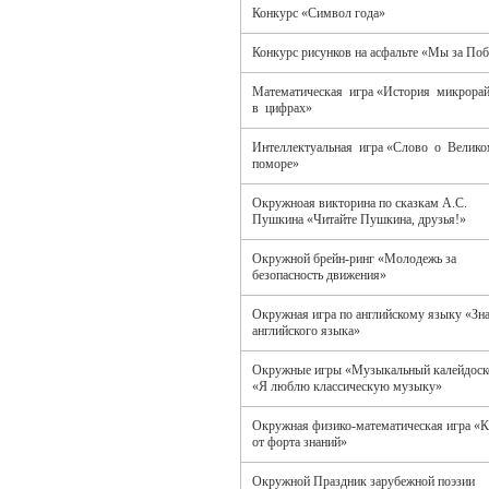
Конкурс «Символ года»
Конкурс рисунков на асфальте «Мы за Поб
Математическая игра «История микрора
в цифрах»
Интеллектуальная игра «Слово о Велик
поморе»
Окружноая викторина по сказкам А.С.
Пушкина «Читайте Пушкина, друзья!»
Окружной брейн-ринг «Молодежь за
безопасность движения»
Окружная игра по английскому языку «Зн
английского языка»
Окружные игры «Музыкальный калейдоск
«Я люблю классическую музыку»
Окружная физико-математическая игра «
от форта знаний»
Окружной Праздник зарубежной поэзии