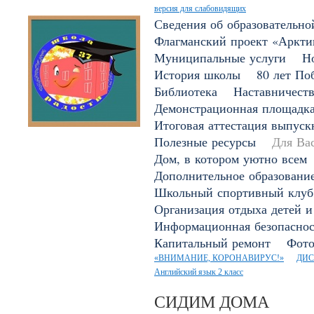
версия для слабовидящих
Сведения об образовательно
Флагманский проект «Арктик
Муниципальные услуги
Н
История школы
80 лет По
Библиотека
Наставничест
Демонстрационная площадк
Итоговая аттестация выпуск
Полезные ресурсы
Для Вас
Дом, в котором уютно всем
Дополнительное образовани
Школьный спортивный клуб
Организация отдыха детей и
Информационная безопаснос
Капитальный ремонт
Фото
«ВНИМАНИЕ, КОРОНАВИРУС!»
ДИС
Английский язык 2 класс
СИДИМ ДОМА