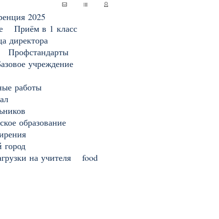
ренция 2025
е
Приём в 1 класс
ца директора
Профстандарты
Базовое учреждение
ные работы
ал
ьников
ское образование
ирения
 город
грузки на учителя
food