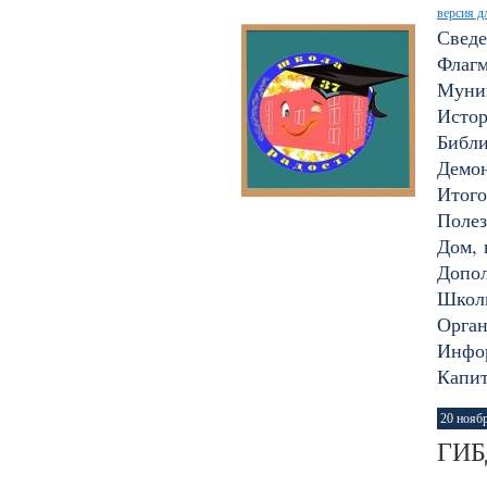
версия д
Сведе
Флагм
Муни
Исто
Библи
Демон
Итого
Полез
Дом, 
Допол
Школ
Орган
Инфор
Капи
20 нояб
ГИБ