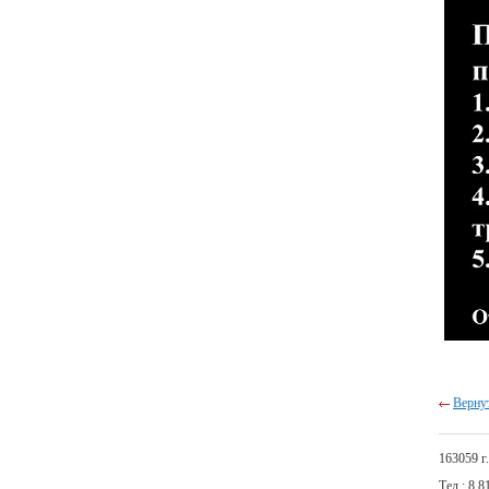
Вернут
163059 г
Тел.: 8 