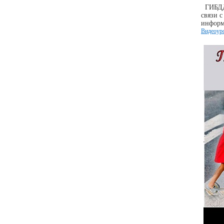
ГИБДД 
связи 
информа
Видеоуро