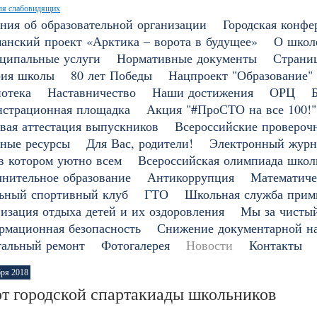
ля слабовидящих
ния об образовательной организации
Городская конфе
анский проект «Арктика – ворота в будущее»
О школ
ципальные услуги
Нормативные документы
Страни
рия школы
80 лет Победы
Нацпроект "Образование"
отека
Наставничество
Наши достижения
ОРЦ
страционная площадка
Акция "#ПроСТО на все 100!"
вая аттестация выпускников
Всероссийские провероч
ные ресурсы
Для Вас, родители!
Электронный журн
в котором уютно всем
Всероссийская олимпиада школ
нительное образование
Антикоррупция
Математиче
ьный спортивный клуб
ГТО
Школьная служба прим
изация отдыха детей и их оздоровления
Мы за чистый
мационная безопасность
Снижение документарной на
тальный ремонт
Фотогалерея
Новости
Контакты
бря 2018
т городской спартакиады школьников