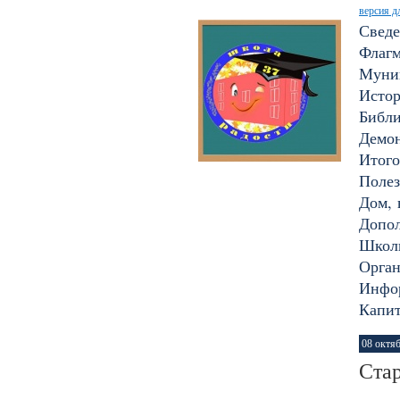
версия д
Сведе
Флагм
Муни
Исто
Библи
Демон
Итого
Полез
Дом, 
Допол
Школ
Орган
Инфор
Капи
08 октя
Стар