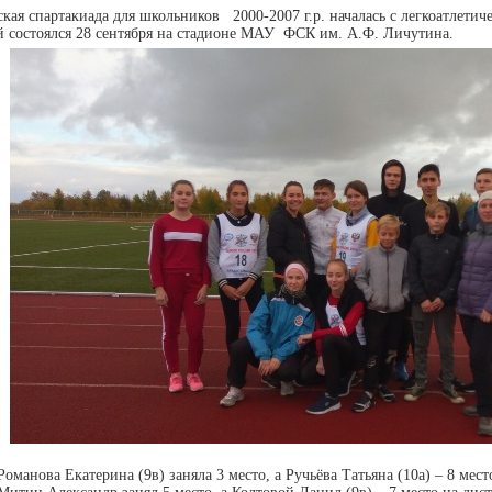
ая спартакиада для школьников 2000-2007 г.р. началась с легкоатлетиче
й состоялся 28 сентября на стадионе МАУ ФСК им. А.Ф. Личутина.
Романова Екатерина (9в) заняла 3 место, а Ручьёва Татьяна (10а) – 8 мес