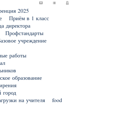
ренция 2025
е
Приём в 1 класс
ца директора
Профстандарты
Базовое учреждение
ные работы
ал
ьников
ское образование
ирения
 город
грузки на учителя
food