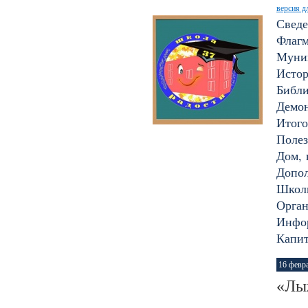
версия д
Сведе
Флагм
Муни
Исто
Библи
Демон
Итого
Полез
Дом, 
Допол
Школ
Орган
Инфор
Капи
16 февр
«Лы