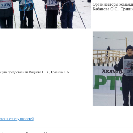
Организаторы команды
Кабанова О.С., Трави
ию предоставили Воднева С.В., Травина Е.А.
ься к списку новостей