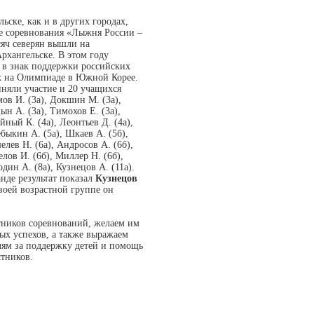
ьске, как и в других городах,
е соревнования «Лыжня России –
сяч северян вышли на
рхангельске. В этом году
 в знак поддержки российских
х на Олимпиаде в Южной Корее.
няли участие и 20 учащихся
в И. (3а), Докшин М. (3а),
ын А. (3а), Тимохов Е. (3а),
йный К. (4а), Леонтьев Д. (4а),
ебыкин А. (5а), Шкаев А. (5б),
елев Н. (6а), Андросов А. (6б),
елов И. (6б), Миллер Н. (6б),
один А. (8а), Кузнецов А. (11а).
де результат показал
Кузнецов
воей возрастной группе он
тников соревнований, желаем им
х успехов, а также выражаем
лям за поддержку детей и помощь
тников.