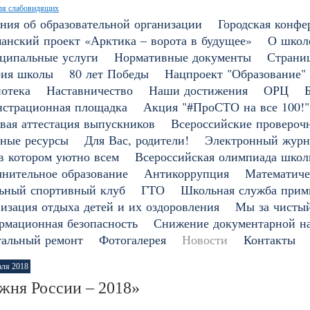
ля слабовидящих
ния об образовательной организации
Городская конфе
анский проект «Арктика – ворота в будущее»
О школ
ципальные услуги
Нормативные документы
Страни
рия школы
80 лет Победы
Нацпроект "Образование"
отека
Наставничество
Наши достижения
ОРЦ
страционная площадка
Акция "#ПроСТО на все 100!"
вая аттестация выпускников
Всероссийские провероч
ные ресурсы
Для Вас, родители!
Электронный журн
в котором уютно всем
Всероссийская олимпиада школ
нительное образование
Антикоррупция
Математиче
ьный спортивный клуб
ГТО
Школьная служба прим
изация отдыха детей и их оздоровления
Мы за чистый
мационная безопасность
Снижение документарной на
тальный ремонт
Фотогалерея
Новости
Контакты
аля 2018
жня России – 2018»