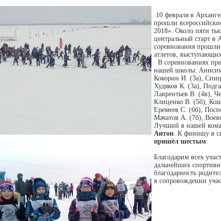
10 февраля в Архангел
прошли всероссийски
2018». Около пяти ты
центральный старт в А
соревнования прошли
атлетов, выступающи
В соревнованиях при
нашей школы: Анисимо
Кокорин И. (3а), Спиц
Худяков К. (3а), Подга
Лаврентьев В. (4в), Ч
Клиценко В. (5б), Кош
Еремеев С. (6б), Посп
Мачатов А. (7б), Воев
Лучший в нашей коман
Антон
. К финишу в с
пришёл шестым
.
Благодарим всех учас
дальнейших спортивны
благодарность родите
в сопровождении учас