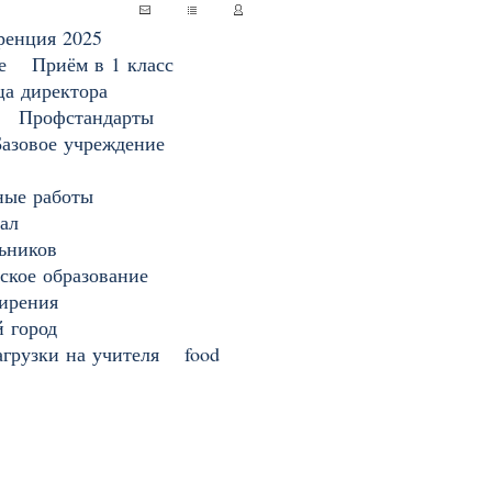
ренция 2025
е
Приём в 1 класс
ца директора
Профстандарты
Базовое учреждение
ные работы
ал
ьников
ское образование
ирения
 город
грузки на учителя
food